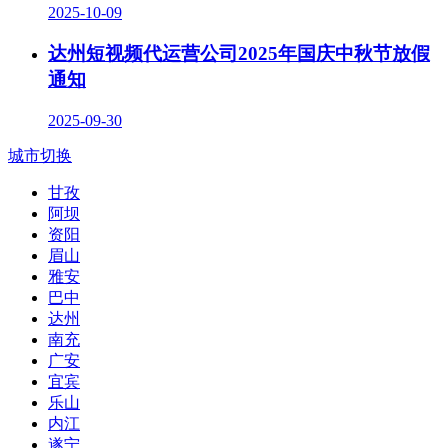
2025-10-09
达州短视频代运营公司2025年国庆中秋节放假
通知
2025-09-30
城市切换
甘孜
阿坝
资阳
眉山
雅安
巴中
达州
南充
广安
宜宾
乐山
内江
遂宁